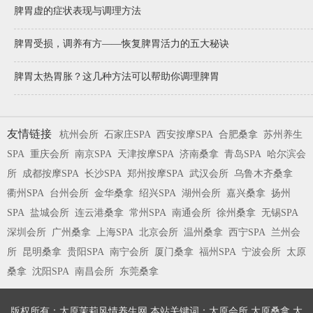
脾胃虚的症状表现与调理方法
脾胃受损，调养有方——恢复脾胃活力的五大秘诀
脾胃太热胃胀？这几种方法可以帮助你调理脾胃
友情链接
杭州会所
石家庄SPA
西安按摩SPA
合肥桑拿
苏州养生
SPA
重庆会所
南京SPA
天津按摩SPA
济南桑拿
青岛SPA
哈尔滨会
所
成都按摩SPA
长沙SPA
郑州按摩SPA
武汉会所
乌鲁木齐桑拿
衢州SPA
台州会所
金华桑拿
绍兴SPA
湖州会所
嘉兴桑拿
扬州
SPA
盐城会所
连云港桑拿
常州SPA
南通会所
徐州桑拿
无锡SPA
深圳会所
广州桑拿
上海SPA
北京会所
温州桑拿
西宁SPA
兰州会
所
昆明桑拿
贵阳SPA
南宁会所
厦门桑拿
福州SPA
宁波会所
太原
桑拿
沈阳SPA
南昌会所
东莞桑拿
版权所有：太原茉莉风情养生网 本站关键词：太原会所,太原桑拿,太